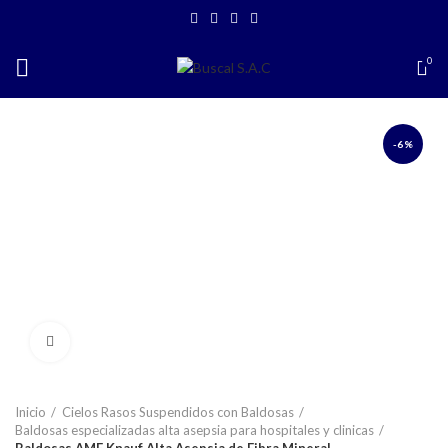
BIENVENIDO A TIENDA VIRTUAL BUSCAL
AREQUIPA
0
-6%
Click to enlarge
Inicio
Cielos Rasos Suspendidos con Baldosas
Baldosas especializadas alta asepsia para hospitales y clinicas
Baldosas AMF Knauf Alta Asepsia de Fibra Mineral