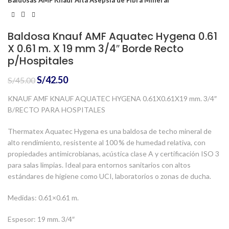
Baldosa Knauf AMF Aquatec Hygena 0.61
X 0.61 m. X 19 mm 3/4″ Borde Recto
p/Hospitales
El
El
S/
42.50
S/
45.00
precio
precio
KNAUF AMF KNAUF AQUATEC HYGENA 0.61X0.61X19 mm. 3/4″
original
actual
B/RECTO PARA HOSPITALES
era:
es:
S/45.00.
S/42.50.
Thermatex Aquatec Hygena es una baldosa de techo mineral de
alto rendimiento, resistente al 100 % de humedad relativa, con
propiedades antimicrobianas, acústica clase A y certificación ISO 3
para salas limpias. Ideal para entornos sanitarios con altos
estándares de higiene como UCI, laboratorios o zonas de ducha.
Medidas: 0.61×0.61 m.
Espesor: 19 mm. 3/4″