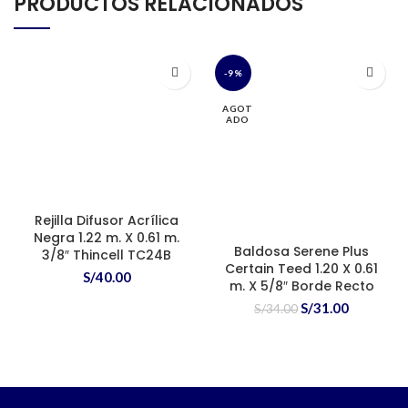
PRODUCTOS RELACIONADOS
-9%
AGOT
ADO
Rejilla Difusor Acrílica
Negra 1.22 m. X 0.61 m.
Baldosa Serene Plus
3/8″ Thincell TC24B
Certain Teed 1.20 X 0.61
S/
40.00
m. X 5/8″ Borde Recto
El
El
S/
31.00
S/
34.00
precio
precio
original
actual
era:
es:
S/34.00.
S/31.00.