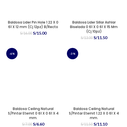
Baldosa Lider Pin Hole 1 22 X 0
Baldosa Lider Sillar Ashlar
61 X 12 mm (Cj 12pz) B/Recto
Biselada 0 61 X 0 61 X 15 Mm
(Cj 10pz)
El
El
S/
15.00
S/
16.00
El
El
S/
11.50
precio
precio
S/
13.00
precio
precio
original
actual
original
actual
era:
es:
era:
es:
S/16.00.
S/15.00.
-6%
-3%
S/13.00.
S/11.50.
Baldosa Ceiling Natural
Baldosa Ceiling Natural
S/Pintar Eternit 0 61 X 0 61 X 4
S/Pintar Eternit 1.22 X 0 61 X 4
mm.
mm.
El
El
El
El
S/
6.60
S/
11.10
S/
7.00
S/
11.50