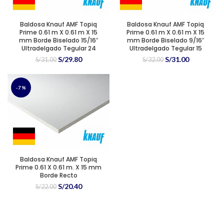
Baldosa Knauf AMF Topiq
Baldosa Knauf AMF Topiq
Prime 0.61 m X 0.61 m X 15
Prime 0.61 m X 0.61 m X 15
mm Borde Biselado 15/16″
mm Borde Biselado 9/16″
Ultradelgado Tegular 24
Ultradelgado Tegular 15
El
El
El
El
S/
29.80
S/
31.00
S/
31.00
S/
32.00
precio
precio
precio
precio
original
actual
original
actual
era:
es:
era:
es:
-7%
S/31.00.
S/29.80.
S/32.00.
S/31.00.
Baldosa Knauf AMF Topiq
Prime 0.61 X 0.61 m. X 15 mm
Borde Recto
El
El
S/
20.40
S/
22.00
precio
precio
original
actual
era:
es:
S/22.00.
S/20.40.