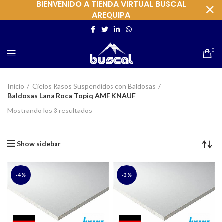
BIENVENIDO A TIENDA VIRTUAL BUSCAL
AREQUIPA
0
Inicio
Cielos Rasos Suspendidos con Baldosas
Baldosas Lana Roca Topiq AMF KNAUF
Mostrando los 3 resultados
Show sidebar
-4%
-3%