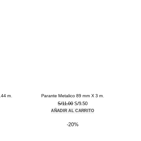
.44 m.
Parante Metalico 89 mm X 3 m.
El
El
S/
11.00
S/
9.50
cio
precio
precio
AÑADIR AL CARRITO
ual
original
actual
era:
es:
-20%
.90.
S/11.00.
S/9.50.