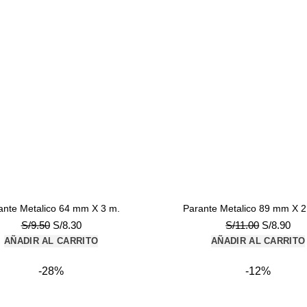
ante Metalico 64 mm X 3 m.
Parante Metalico 89 mm X 2
El
El
El
El
S/
9.50
S/
8.30
S/
11.00
S/
8.90
precio
precio
precio
pre
AÑADIR AL CARRITO
AÑADIR AL CARRITO
original
actual
original
act
era:
es:
era:
es:
-28%
-12%
S/9.50.
S/8.30.
S/11.00.
S/8