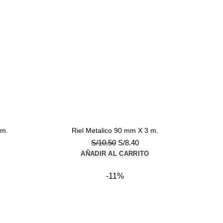
 m.
Riel Metalico 90 mm X 3 m.
El
El
S/
10.50
S/
8.40
io
precio
precio
AÑADIR AL CARRITO
al
original
actual
era:
es:
-11%
80.
S/10.50.
S/8.40.