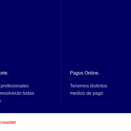
rte.
Pagos Online.
 profesionales
Tenemos distintos
resolverán todas
medios de pago
.
-
. Soluciones de E-
Cristal360