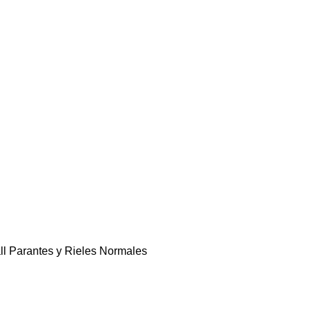
URAS PARA TECHOS
ucts
NELES AGLOMERADOS OSB
roducts
IZO Y ONDULADO GRECA
REDES DE AGUA
0 Products
CANAS GAF Y MANTOS ASFALTICOS
ll
Parantes y Rieles Normales