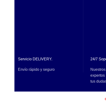
Servicio DELIVERY.
24/7 Sopo
Envío rápido y seguro
Nuestros
expertos 
tus dudas
Buscal - Lucio Bustamante e Hijos S.A.C
2020 Creado por
COMMERCE.