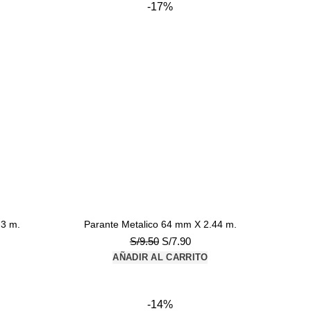
-17%
 3 m.
Parante Metalico 64 mm X 2.44 m.
El
El
S/
9.50
S/
7.90
io
precio
precio
AÑADIR AL CARRITO
al
original
actual
era:
es:
20.
S/9.50.
S/7.90.
-14%