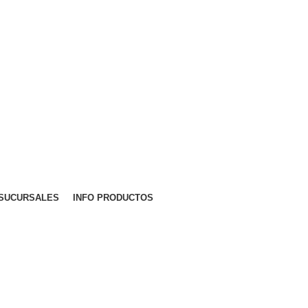
SUCURSALES
INFO PRODUCTOS
les
RUCTURA VIAL
ANDAMIOS Y ESCALERAS
BLOCKS DE VID
0 Products
38 Products