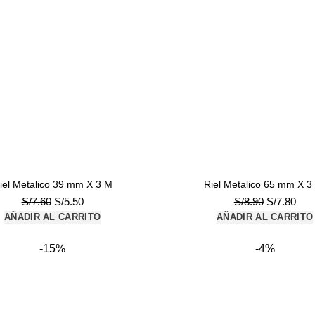
iel Metalico 39 mm X 3 M
Riel Metalico 65 mm X 3
El
El
El
El
S/
7.60
S/
5.50
S/
8.90
S/
7.80
precio
precio
precio
prec
AÑADIR AL CARRITO
AÑADIR AL CARRITO
original
actual
original
actu
era:
es:
era:
es:
-15%
-4%
S/7.60.
S/5.50.
S/8.90.
S/7.