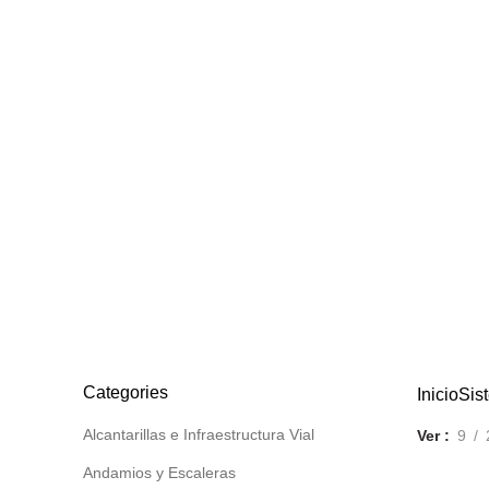
CIELOS RASOS PVC TIPO MACHIMBRADO DE MADER
44 Products
DECORACIÓN DE PAREDES INTERIORES Y EXTERIOR
25 Products
PISOS LAMINADOS SPC
POLICARBONATO BRITAN
4 Products
88 Products
SISTEMA DRYWALL
TANQUES AGUA
TEJAS AS
182 Products
44 Products
10 Produc
VALVULERIAS Y GRIFERIAS
0 Products
Categories
Inicio
Sis
Alcantarillas e Infraestructura Vial
Ver
9
Andamios y Escaleras