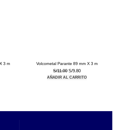
X 3 m
Volcometal Parante 89 mm X 3 m
El
El
S/
11.00
S/
9.80
io
precio
precio
AÑADIR AL CARRITO
al
original
actual
era:
es:
50.
S/11.00.
S/9.80.