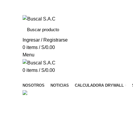
Av. Mariscal Castilla Nro. 708
Ingresar / Registrarse
0
items
/
S/
0.00
Menu
0
items
/
S/
0.00
Menú de categorías
NOSOTROS
NOTICIAS
CALCULADORA DRYWALL
Parantes y Rieles Norma
SIN CATEGORIZAR
ALCANTARILLAS E INFRAEST
6 Products
0 Products