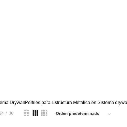
A
CIELOS RASOS SUSPENDIDOS CON BALDOSAS
COBERT
117 Products
137 Prod
ES
GRASS SINTETICO
IMPERMEABILIZANTES SIKA
PA
3 Products
0 Products
7 P
ICO MARLON BRETT MARTIN
POLICARBONATO SOLIDO MAC
8 Products
FALTICA Y MANTOS ASFALTICOS
TEJAS ASFALTICAS AMERI
ts
26 Products
tema Drywall
Perfiles para Estructura Metalica en Sistema drywa
24
36