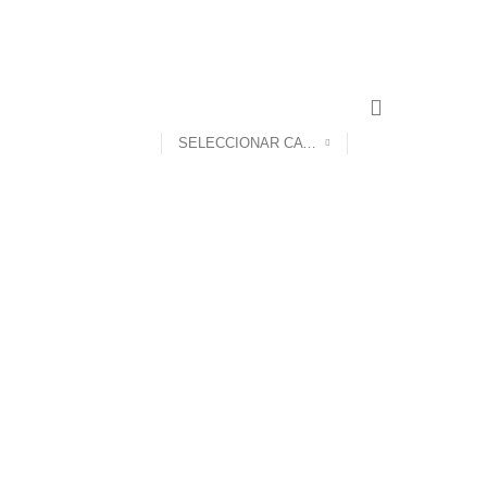
CONTACTO
SELECCIONAR CATEGORÍA
RIO
CIELOS RASOS JUNTA INVISIBLE
32 Products