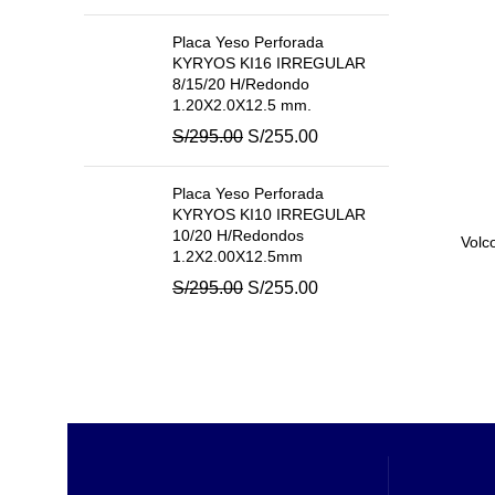
precio
precio
original
actual
Placa Yeso Perforada
era:
es:
KYRYOS KI16 IRREGULAR
S/320.00.
S/285.00.
8/15/20 H/Redondo
1.20X2.0X12.5 mm.
El
El
S/
295.00
S/
255.00
precio
precio
original
actual
Placa Yeso Perforada
era:
es:
KYRYOS KI10 IRREGULAR
S/295.00.
S/255.00.
10/20 H/Redondos
Volc
1.2X2.00X12.5mm
El
El
S/
295.00
S/
255.00
precio
precio
original
actual
era:
es:
S/295.00.
S/255.00.