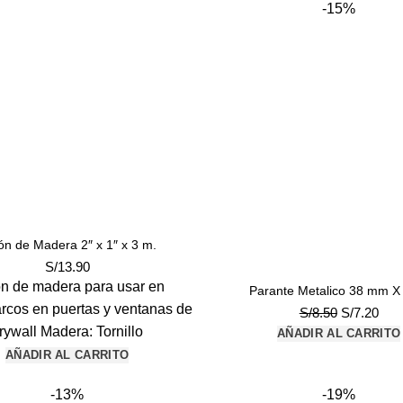
-15%
tón de Madera 2″ x 1″ x 3 m.
S/
13.90
ón de madera para usar en
Parante Metalico 38 mm X
rcos en puertas y ventanas de
El
El
S/
8.50
S/
7.20
precio
prec
rywall Madera: Tornillo
AÑADIR AL CARRITO
original
actu
AÑADIR AL CARRITO
era:
es:
S/8.50.
S/7.
-13%
-19%