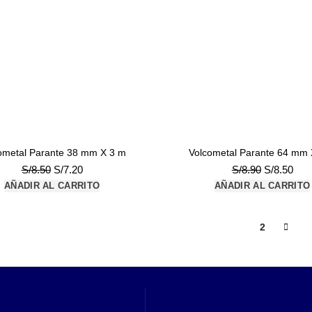
ometal Parante 38 mm X 3 m
Volcometal Parante 64 mm 
El
El
El
El
S/
8.50
S/
7.20
S/
8.90
S/
8.50
precio
precio
precio
prec
AÑADIR AL CARRITO
AÑADIR AL CARRITO
original
actual
original
actu
era:
es:
era:
es:
S/8.50.
S/7.20.
S/8.90.
S/8.
1
2