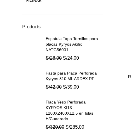
FILTRAR
Precio
Precio
mínimo
máximo
Products
Espatula Tapa Tornillos para
placas Kyryos Akifix
NATG56001
El
El
S/
28.00
S/
24.00
precio
precio
original
actual
Pasta para Placa Perforada
R
era:
es:
Kyryos 310 ML ARDEX RF
S/28.00.
S/24.00.
El
El
S/
42.00
S/
39.00
precio
precio
original
actual
Placa Yeso Perforada
era:
es:
KYRYOS KI13
S/42.00.
S/39.00.
1200X2400X12.5 en Islas
H/Cuadrado
El
El
S/
320.00
S/
285.00