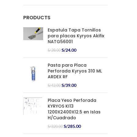
PRODUCTS
Espatula Tapa Tornillos
para placas Kyryos Akifix
NATG56001
El
El
S/
24.00
S/
28.00
precio
precio
original
actual
Pasta para Placa
era:
es:
Perforada Kyryos 310 ML
S/28.00.
S/24.00.
ARDEX RF
El
El
S/
39.00
S/
42.00
precio
precio
original
actual
Placa Yeso Perforada
era:
es:
KYRYOS KI13
S/42.00.
S/39.00.
1200X2400X12.5 en Islas
H/Cuadrado
El
El
S/
285.00
S/
320.00
precio
precio