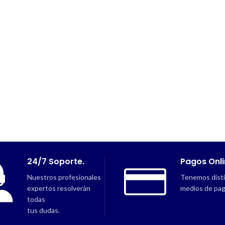
24/7 Soporte.
Pagos Onli
Nuestros profesionales
Tenemos dist
expertos resolverán
medios de pa
todas
tus dudas.