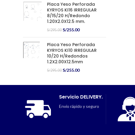
original
actual
Placa Yeso Perforada
era:
es:
KYRYOS KI16 IRREGULAR
S/320.00.
S/285.00.
8/15/20 H/Redondo
1.20X2.0X12.5 mm.
El
El
S/
255.00
S/
295.00
precio
precio
original
actual
Placa Yeso Perforada
era:
es:
KYRYOS KI10 IRREGULAR
S/295.00.
S/255.00.
10/20 H/Redondos
1.2X2.00X12.5mm
El
El
S/
255.00
S/
295.00
precio
precio
original
actual
era:
es:
S/295.00.
S/255.00.
Servicio DELIVERY.
Envío rápido y seguro