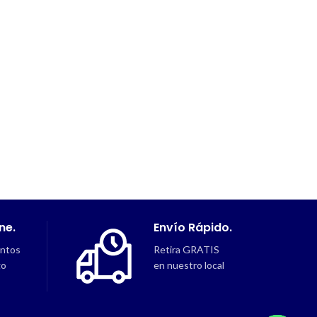
ne.
Envío Rápido.
intos
Retira GRATIS
go
en nuestro local