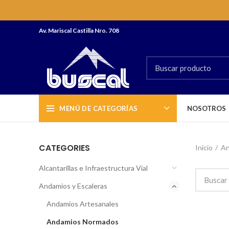
Av. Mariscal Castilla Nro. 708
MENÚ DE CATEGORÍAS
NOSOTROS
CATEGORIES
Inicio
An
Alcantarillas e Infraestructura Vial
Andamios y Escaleras
Andamios Artesanales
Andamios Normados