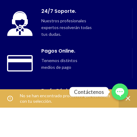
24/7 Soporte.
Nuestros profesionales
expertos resolverán todas
tus dudas.
Pagos Online.
Tenemos distintos
medios de pago
Envío Rápido.
Contáctenos
No se han encontrado productos que coincidan
Retira GRATIS
con tu selección.
OPEN
en nuestro local
CHATY
Cristal360
Buscal - Lucio Bustamante e Hijos S.A.C
2020 Creado por
-
.